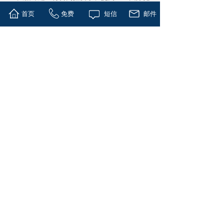
争力。
首页
免费
短信
邮件
缩短上市时间
全方位的三符五评实地调查及精准的辅导进度
规划，配合项目经理人制度的一对一辅导安
排，与美国同步作业时间的安排，大幅缩短上
市与转板作业以及挂牌交易时间，尽速满足企
业发展需求。
符合政策条款
与美国上市律师事务所合作，采用非关联现金
并购与代持策略（PARTH），设立境外特殊
目的公司，满足非关联现金并购的要求，取得
外商独资身份，符合‘关于外国投资者并购境
内企业的规定。