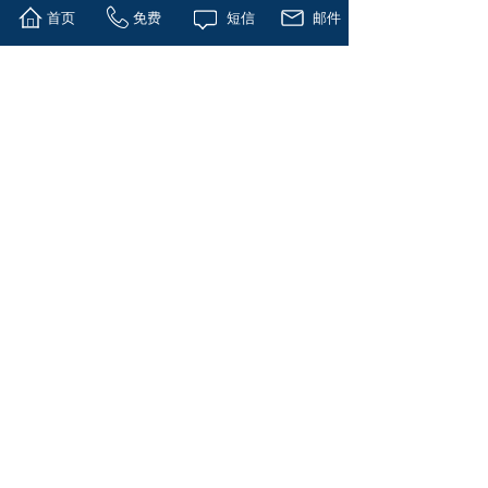
首页
免费
短信
邮件
IPO上市，让投资者与企业在上市后
的资本市场快速获得更大的收益。
图 | 集团合作团队成功案例
世界金控集团的基金也正在积极寻找
符合基金投资的企业项目，集团基金
会直接领投、引领其他基金及合格投