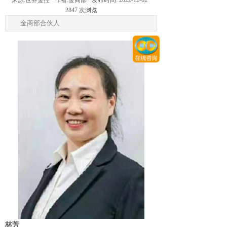
来源:
世界金控
作者:
金商部
发布时间:
2022-12-02
2847
次浏览
金商部合伙人
林芳