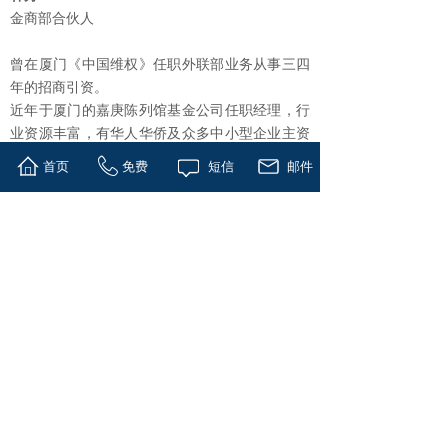
金商部合伙人
曾在厦门《中国维权》任职外联部业务从事三四
年的招商引资。
近年于厦门的嘉庚陈列馆基金公司任职经理，行
业资源丰富，有华人华侨及众多中小型企业主资
源。
首页
免费
短信
邮件
分享到:
上一篇：
孙斌
下一篇：
蔡瑞凯
版权所有 © 上海控本企业管理有限公司
公司总部地址：上海市浦东南路528号北塔16层
陕西地址：西安市高新区绿地都市之门D座11楼
美国总部：印地安纳州奥西恩市北杰弗逊路215号
企业邮箱：office@worldfh.com
上海证券大厦电话：400-114-1349
上海中心大厦电话：021-
50917695