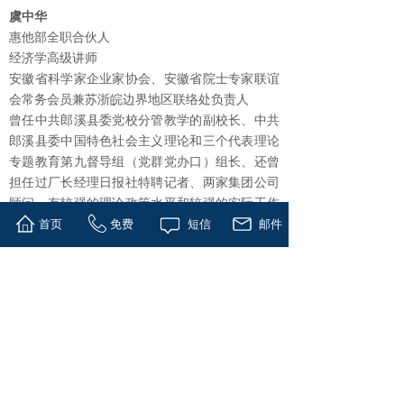
虞中华
惠他部全职合伙人
经济学高级讲师
安徽省科学家企业家协会、安徽省院士专家联谊
会常务会员兼苏浙皖边界地区联络处负责人
曾任中共郎溪县委党校分管教学的副校长、中共
郎溪县委中国特色社会主义理论和三个代表理论
专题教育第九督导组（党群党办口）组长、还曾
担任过厂长经理日报社特聘记者、两家集团公司
顾问，有较强的理论政策水平和较强的实际工作
能力，有一定的社会基础和较好的人脉资源。
首页
免费
短信
邮件
分享到:
上一篇：
王国军
下一篇：
邓爱华
版权所有 © 上海控本企业管理有限公司