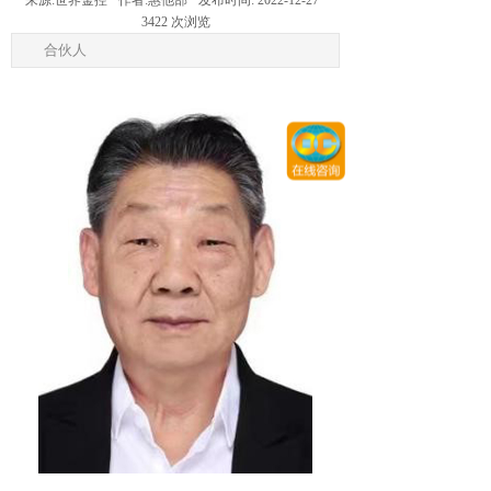
来源:
世界金控
作者:
惠他部
发布时间:
2022-12-27
3422
次浏览
合伙人