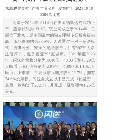
来源:
世界金控
作者:
世界金控
发布时间:
2024-10-10
3584
次浏览
闪送于2024年10月4日在美国纳斯达克成功上
市，股票代码为“FLX”。该公司成立于2014年，总
部位于北京，是中国最大的独立即时专送服务提供
商，市场份额约为33.9%。闪送通过一对一急送模
式，提供高效、安全的递送服务，拥有约270万名
注册骑手，服务覆盖295座城市。2021年至2023
年，闪送的营收分别为30.40亿、40.03亿和45.29亿
人民币，净利润分别为-2.91亿、-1.80亿和1.10亿人
民币。上市前，主要股东薛鹏持股约22.7%，拥有
74.6%投票权。闪送自成立以来已完成11轮融资，
最后一轮融资于2021年3月完成，融资额为1.25亿
美元。